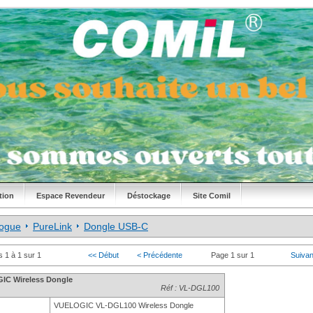
tion
Espace Revendeur
Déstockage
Site Comil
logue
PureLink
Dongle USB-C
s 1 à 1 sur 1
<< Début
< Précédente
Page 1 sur 1
Suivan
IC Wireless Dongle
Réf : VL-DGL100
VUELOGIC VL-DGL100 Wireless Dongle