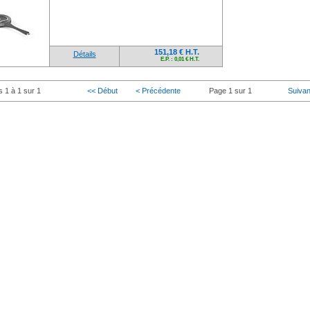
151,18 € H.T.
Détails
E.P. : 0,01 € H.T.
s 1 à 1 sur 1
<< Début
< Précédente
Page 1 sur 1
Suivan