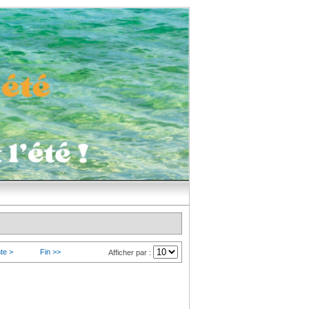
te >
Fin >>
Afficher par :