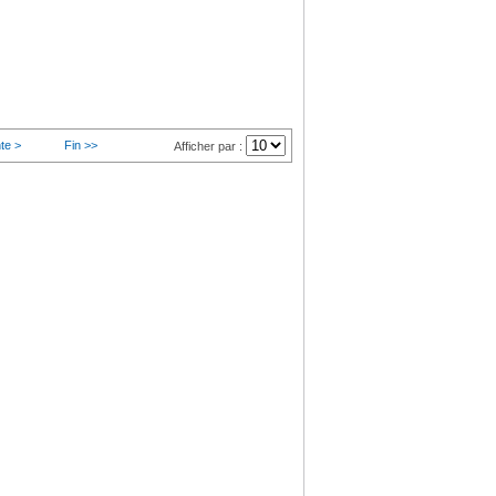
te >
Fin >>
Afficher par :