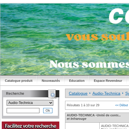
Catalogue produit
Nouveautés
Education
Espace Revendeur
Catalogue
Audio-Technica
S
Recherche
Résultats 1 à 10 sur 29
<< Début
AUDIO-TECHNICA -Unité de contr...
et Infrarouge
AUDIO-TECHNICA - 