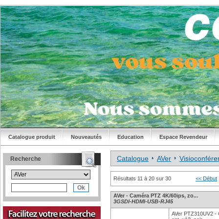
Catalogue produit
Nouveautés
Education
Espace Revendeur
Catalogue
AVer
Visioconfére
Recherche
Résultats 11 à 20 sur 30
<< Début
AVer - Caméra PTZ 4K/60ips, zo...
3GSDI-HDMI-USB-RJ45
AVer PTZ310UV2 - 