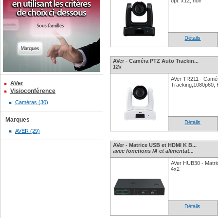
opt. x12, noir
Détails
AVer - Caméra PTZ Auto Trackin...
12x
AVer TR211 - Camé
AVer
Tracking,1080p60,
Visioconférence
Caméras (30)
Marques
Détails
AVER (29)
AVer - Matrice USB et HDMI K B...
avec fonctions IA et alimentat...
AVer HUB30 - Matr
4x2
Détails