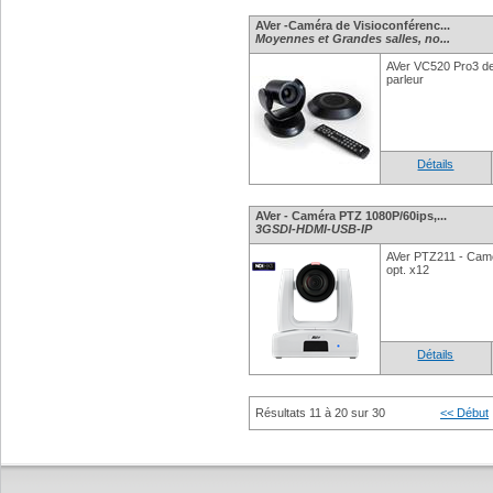
AVer -Caméra de Visioconférenc...
Moyennes et Grandes salles, no...
AVer VC520 Pro3 de
parleur
Détails
AVer - Caméra PTZ 1080P/60ips,...
3GSDI-HDMI-USB-IP
AVer PTZ211 - Cam
opt. x12
Détails
Résultats 11 à 20 sur 30
<< Début