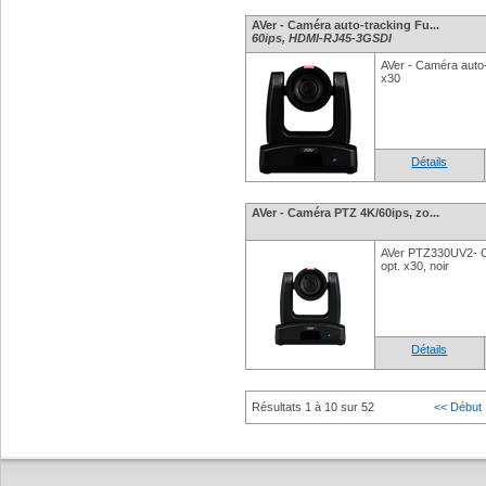
AVer - Caméra auto-tracking Fu...
60ips, HDMI-RJ45-3GSDI
AVer - Caméra auto-
x30
Détails
AVer - Caméra PTZ 4K/60ips, zo...
AVer PTZ330UV2- C
opt. x30, noir
Détails
Résultats 1 à 10 sur 52
<< Début