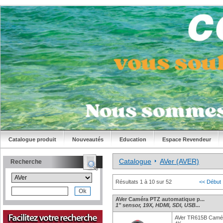
Catalogue produit
Nouveautés
Education
Espace Revendeur
Catalogue
AVer (AVER)
Recherche
Résultats 1 à 10 sur 52
<< Début
AVer Caméra PTZ automatique p...
1" sensor, 19X, HDMI, SDI, USB...
AVer TR615B Camér