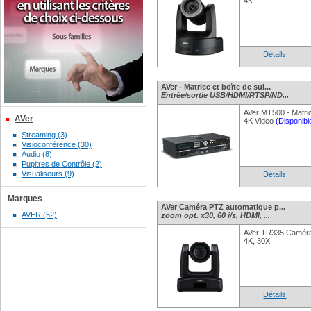
4K
Détails
AVer - Matrice et boîte de sui...
Entrée/sortie USB/HDMI/RTSP/ND...
AVer MT500 - Matrice
AVer
4K Video
(Disponibl
Streaming (3)
Visioconférence (30)
Audio (8)
Pupitres de Contrôle (2)
Visualiseurs (9)
Détails
Marques
AVer Caméra PTZ automatique p...
AVER (52)
zoom opt. x30, 60 i/s, HDMI, ...
AVer TR335 Caméra
4K, 30X
Détails