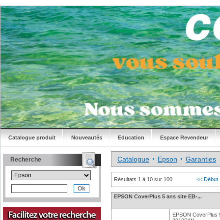
Catalogue produit
Nouveautés
Education
Espace Revendeur
Catalogue
Epson
Garanties
Recherche
Résultats 1 à 10 sur 100
<< Début
EPSON CoverPlus 5 ans site EB-...
EPSON CoverPlus 5