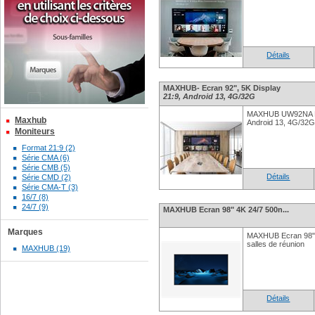
Détails
MAXHUB- Ecran 92", 5K Display
21:9, Android 13, 4G/32G
MAXHUB UW92NA Ecr
Maxhub
Android 13, 4G/3
Moniteurs
Format 21:9 (2)
Série CMA (6)
Série CMB (5)
Détails
Série CMD (2)
Série CMA-T (3)
16/7 (8)
24/7 (9)
MAXHUB Ecran 98" 4K 24/7 500n...
Marques
MAXHUB Ecran 98" U
salles de réunion
MAXHUB (19)
Détails