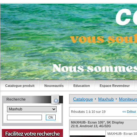
Catalogue produit
Nouveautés
Education
Espace Revendeur
Catalogue
Maxhub
Moniteur
Recherche
Résultats 1 à 10 sur 19
<< Début
MAXHUB- Ecran 105", 5K Display
21:9, Android 13, 4G/32G
MAXHUB- Ecran 105"