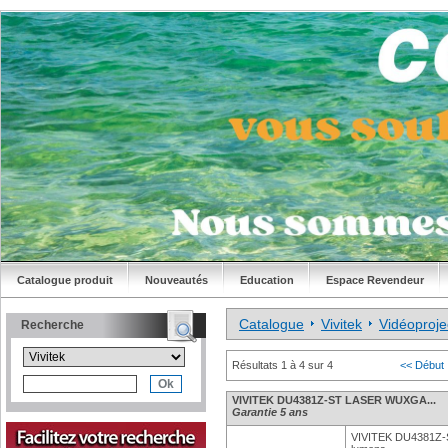
Catalogue produit
Nouveautés
Education
Espace Revendeur
Catalogue
Vivitek
Vidéoproje
Recherche
Résultats 1 à 4 sur 4
<< Début
VIVITEK DU4381Z-ST LASER WUXGA...
Garantie 5 ans
VIVITEK DU4381Z