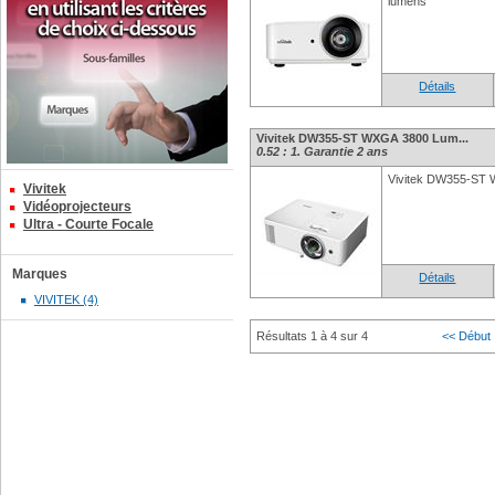
lumens
Détails
Vivitek DW355-ST WXGA 3800 Lum...
0.52 : 1. Garantie 2 ans
Vivitek DW355-ST
Vivitek
Vidéoprojecteurs
Ultra - Courte Focale
Marques
Détails
VIVITEK (4)
Résultats 1 à 4 sur 4
<< Début