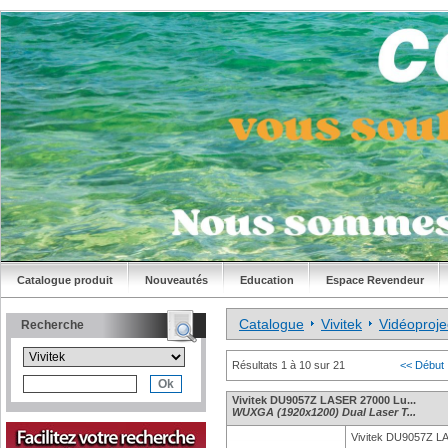
Catalogue produit
Nouveautés
Education
Espace Revendeur
Catalogue
Vivitek
Vidéoproje
Recherche
Résultats 1 à 10 sur 21
<< Début
Vivitek DU9057Z LASER 27000 Lu...
WUXGA (1920x1200) Dual Laser T...
Vivitek DU9057Z L