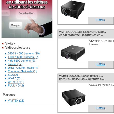
Détails
VIVITEK DU6198Z Laser UHD Noir...
Zoom motorisé - 9 optiques en ...
VIVITEK DU6198Z 
Vivitek
lumens
Vidéoprojecteurs
2600 à 4000 Lumens (10)
4100 à 6000 Lumens (2)
+ de 6100 Lumens (9)
Détails
Lasers (12)
Ultra - Courte Focale (4)
Éducation Nationale (1)
XGA (2)
Vivitek DU7299Z Laser 10 000 L...
WXGA (3)
WUXGA (1920x1200). Garantie 5 ...
WUXGA (11)
Vivitek DU7299Z La
FULL HD (2)
Marques
VIVITEK (21)
Détails