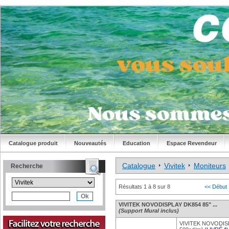
Catalogue produit
Nouveautés
Education
Espace Revendeur
Catalogue
Vivitek
Moniteurs
Recherche
Résultats 1 à 8 sur 8
<< Début
VIVITEK NOVODISPLAY DK854 85" ...
(Support Mural inclus)
VIVITEK NOVODISP