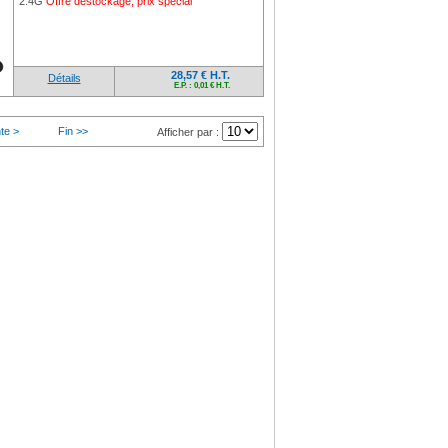
2.4G
Offre déstockage, prix spécial
28,57 € H.T.
Détails
E.P. : 0,01 € H.T.
te >
Fin >>
Afficher par :