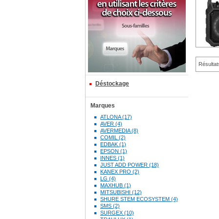
Résultat
Déstockage
Marques
ATLONA (17)
AVER (4)
AVERMEDIA (8)
COMIL (2)
EDBAK (1)
EPSON (1)
INNES (1)
JUST ADD POWER (18)
KANEX PRO (2)
LG (4)
MAXHUB (1)
MITSUBISHI (12)
SHURE STEM ECOSYSTEM (4)
SMS (2)
SURGEX (10)