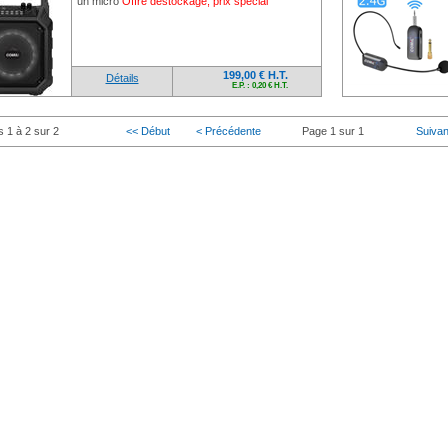
un micro
Offre déstockage, prix spécial
199,00 € H.T.
Détails
E.P. : 0,20 € H.T.
s 1 à 2 sur 2
<< Début
< Précédente
Page 1 sur 1
Suivan