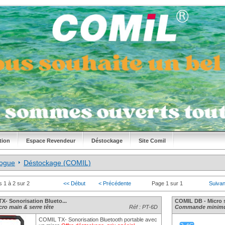
tion
Espace Revendeur
Déstockage
Site Comil
logue
Déstockage (COMIL)
s 1 à 2 sur 2
<< Début
< Précédente
Page 1 sur 1
Suivan
X- Sonorisation Blueto...
COMIL DB - Micro se
cro main & serre tête
Réf : PT-6D
Commande minimu
COMIL TX- Sonorisation Bluetooth portable avec