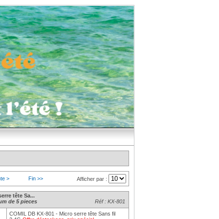
te >
Fin >>
Afficher par :
rre tête Sa...
m de 5 pieces
Réf : KX-801
COMIL DB KX-801 - Micro serre tête Sans fil