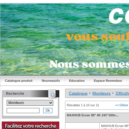
Catalogue produit
Nouveautés
Education
Espace Revendeur
Catalogue
Moniteurs
330cd/
Recherche
Résultats 1 à 10 sur 11
<< Début
MAXHUB Ecran 98" 4K 24/7 500n...
MAXHUB Ecran 98" U