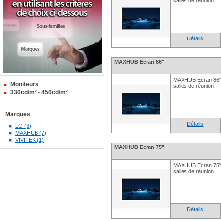
salles de réunion
Détails
MAXHUB Ecran 86"
MAXHUB Ecran 86" U
Moniteurs
salles de réunion
330cd/m² - 450cd/m²
Marques
Détails
LG (3)
MAXHUB (7)
VIVITEK (1)
MAXHUB Ecran 75"
MAXHUB Ecran 75" U
salles de réunion
Détails