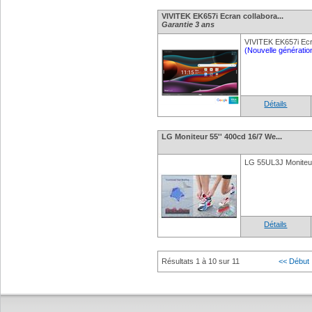
VIVITEK EK657i Ecran collabora...
Garantie 3 ans
VIVITEK EK657i Ecr
(Nouvelle génératio
Détails
LG Moniteur 55'' 400cd 16/7 We...
LG 55UL3J Moniteu
Détails
Résultats 1 à 10 sur 11
<< Début