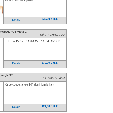
avce 4 rails sous plans
330,00 € H.T.
Détails
MURAL POE VERS ...
Réf : IT-CHRG-P2U
FSR - CHARGEUR MURAL POE VERS USB
230,00 € H.T.
Détails
, angle 90°
Réf : SW-L90-ALM
Kit de coude, angle 90° aluminium brillant
124,00 € H.T.
Détails