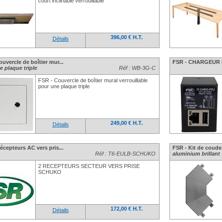
court inclinable verrouillable
396,00 € H.T.
Détails
uvercle de boîtier mur...
FSR - CHARGEUR 
e plaque triple
Réf : WB-3G-C
FSR - Couvercle de boîtier mural verrouillable
pour une plaque triple
249,00 € H.T.
Détails
écepteurs AC vers pris...
FSR - Kit de coude
Réf : T6-EULB-SCHUKO
aluminium brillant
2 RECEPTEURS SECTEUR VERS PRISE
SCHUKO
172,00 € H.T.
Détails