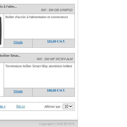
s à l'alim...
Réf : SW-DB-1HWP1D
Boîtier d'accès à l'alimentation et connecteurs
115,00 € H.T.
Détails
oîtier Smar...
Réf : SW-WF-RCWY-ALM
Terminaison boîtier Smart-Way aluminium brillant
108,00 € H.T.
Détails
te >
Fin >>
Afficher par :
Copyright © 2026
BCSYS