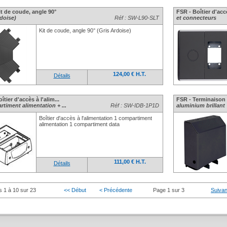
it de coude, angle 90°
FSR - Boîtier d'accè
rdoise)
Réf : SW-L90-SLT
et connecteurs
Kit de coude, angle 90° (Gris Ardoise)
124,00 € H.T.
Détails
îtier d'accès à l'alim...
FSR - Terminaison b
timent alimentation + ...
Réf : SW-IDB-1P1D
aluminium brillant
Boîtier d'accès à l'alimentation 1 compartiment
alimentation 1 compartiment data
111,00 € H.T.
Détails
s 1 à 10 sur 23
<< Début
< Précédente
Page 1 sur 3
Suivan