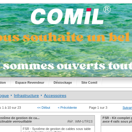
tion
Espace Revendeur
Déstockage
Site Comil
logue
Infrastructure
Accessoires
s 1 à 10 sur 23
<< Début
< Précédente
Page 1 sur 3
Suivan
ystème de gestion de ca...
FSR - Kit complet 
clinable verrouillable
Réf : WM-UTR1S
avce 4 rails sous p
FSR - Système de gestion de cables sous table