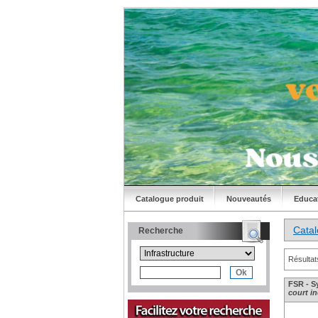
Catalogue produit
Nouveautés
Educa
Cata
Recherche
Résultat
FSR - S
court in