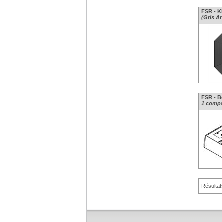
FSR - K
(Gris A
FSR - Bo
1 compar
Résultat