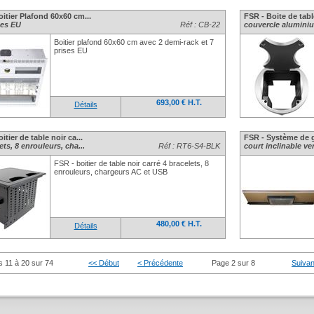
itier Plafond 60x60 cm...
FSR - Boite de table
ses EU
Réf : CB-22
couvercle alumini
Boitier plafond 60x60 cm avec 2 demi-rack et 7
prises EU
693,00 € H.T.
Détails
itier de table noir ca...
FSR - Système de g
ets, 8 enrouleurs, cha...
Réf : RT6-S4-BLK
court inclinable ver
FSR - boitier de table noir carré 4 bracelets, 8
enrouleurs, chargeurs AC et USB
480,00 € H.T.
Détails
s 11 à 20 sur 74
<< Début
< Précédente
Page 2 sur 8
Suivan