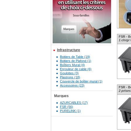
FSR - Bo
1 chrgr 
Infrastructure
Boitiers de Table (19)
Boitiers de Plafond (1)
BoîtIers Mural (4)
Enrouleur de cable (6)
Goulottes (3)
Plastrons (18)
Couvercle de boîtier mural (1)
Accessoires (23)
FSR - Bo
2 prises
Marques
AZURCABLES (17)
FSR (56)
PURELINK (1)