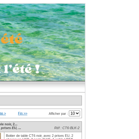
te >
Fin >>
Afficher par :
e noir, 2...
prises EU, ...
Réf : CT6-BLK-2
Boitier de table CT6 noir, avec 2 prises EU, 2