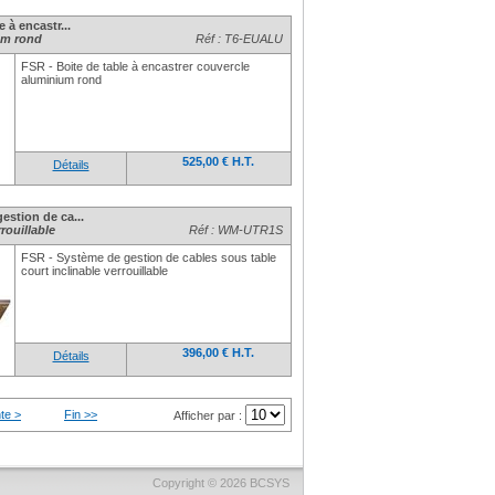
 à encastr...
um rond
Réf : T6-EUALU
FSR - Boite de table à encastrer couvercle
aluminium rond
525,00 € H.T.
Détails
estion de ca...
rouillable
Réf : WM-UTR1S
FSR - Système de gestion de cables sous table
court inclinable verrouillable
396,00 € H.T.
Détails
te >
Fin >>
Afficher par :
Copyright © 2026
BCSYS