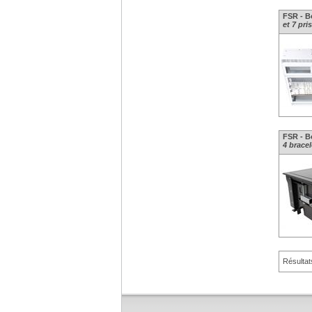
FSR - Bo
et 7 pri
FSR - Bo
4 bracel
Résultat