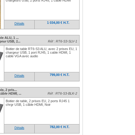
chargeurs USB, 2 ports RJ45, 1 cable HDMI
1 034,00 € H.T.
Détails
le ALU, 1 ...
geur USB, 1...
Réf : RT6-S3-SLV-1
Boitier de table RT6-S3 ALU, avec 2 prises EU, 1
chargeur USB, 1 port RJ45, 1 cable HDMI, 1
cable VGA avec audio
799,00 € H.T.
Détails
e, 2 pris...
âble HDMI, ...
Réf : RT6-S3-BLK-2
Boitier de table, 2 prises EU, 2 ports RJ45 1
chrgr USB, 1 câble HDMI, Noir
782,00 € H.T.
Détails