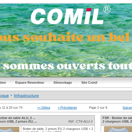
tion
Espace Revendeur
Déstockage
Site Comil
logue
Infrastructure
s 11 à 20 sur 74
<< Début
< Précédente
Page 2 sur 8
Suivan
itier de table ALU, 2 ...
FSR - Boitier de tabl
urs USB, 2 prises EU, ...
Réf : CT6-ALU-2
2 chargeurs USB, 2 
Boitier de table, 2 prises EU 2 chargeurs USB + 2