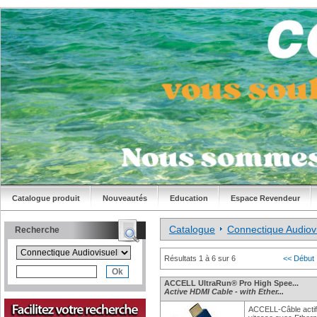
Catalogue produit
Nouveautés
Education
Espace Revendeur
Catalogue
Connectique Audiov
Recherche
Résultats 1 à 6 sur 6
<< Début
ACCELL UltraRun® Pro High Spee...
Active HDMI Cable - with Ether...
ACCELL-Câble acti