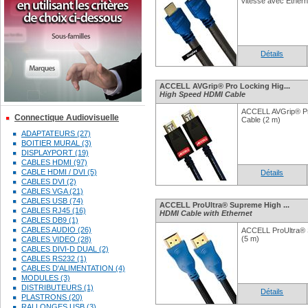
vitesse avec Ether
Détails
ACCELL AVGrip® Pro Locking Hig...
High Speed HDMI Cable
ACCELL AVGrip® Pr
Connectique Audiovisuelle
Cable (2 m)
ADAPTATEURS (27)
BOITIER MURAL (3)
DISPLAYPORT (19)
CABLES HDMI (97)
CABLE HDMI / DVI (5)
Détails
CABLES DVI (2)
CABLES VGA (21)
CABLES USB (74)
ACCELL ProUltra® Supreme High ...
CABLES RJ45 (16)
HDMI Cable with Ethernet
CABLES DB9 (1)
CABLES AUDIO (26)
ACCELL ProUltra®
(5 m)
CABLES VIDEO (28)
CABLES DIVI-D DUAL (2)
CABLES RS232 (1)
CABLES D'ALIMENTATION (4)
MODULES (3)
DISTRIBUTEURS (1)
Détails
PLASTRONS (20)
RALLONGES USB (3)