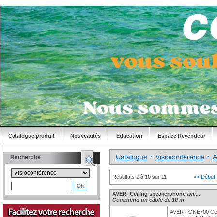
Catalogue produit
Nouveautés
Education
Espace Revendeur
Catalogue
Visioconférence
A
Recherche
Résultats 1 à 10 sur 11
<< Début
AVER- Ceiling speakerphone ave...
Comprend un câble de 10 m
AVER FONE700 Ceil