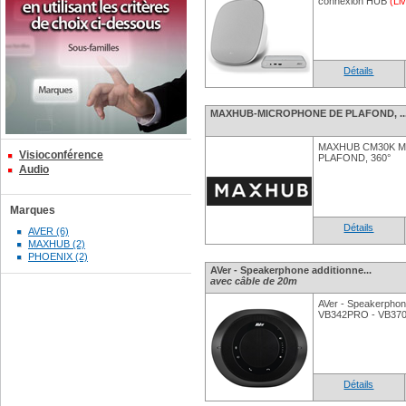
connexion HUB
(Li
Détails
MAXHUB-MICROPHONE DE PLAFOND, ..
MAXHUB CM30K 
Visioconférence
PLAFOND, 360°
Audio
Marques
Détails
AVER (6)
MAXHUB (2)
PHOENIX (2)
AVer - Speakerphone additionne...
avec câble de 20m
AVer - Speakerphone
VB342PRO - VB370A
Détails