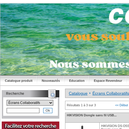
Catalogue produit
Nouveautés
Education
Espace Revendeur
Catalogue
Écrans Collaboratifs
Recherche
Résultats 1 à 3 sur 3
<< Début
HIKVISION Dongle sans fil USB...
HIKVISION DS-D5S