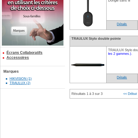
Dongle sans fil
Détails
TRAULUX Stylo double pointe
TRAULUX Stylo dou
Écrans Collaboratifs
les 2 gammes.).
Accessoires
Marques
Détails
HIKVISION (1)
TRAULUX (2)
Résultats 1 à 3 sur 3
<< Début