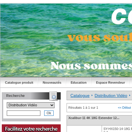
Catalogue produit
Nouveautés
Education
Espace Revendeur
Catalogue
Distribution Vidéo
Recherche
Résultats 1 à 1 sur 1
<< Début
Xcalibur-11 4K 18G Extender 12...
SY-HX150-14-18G Ré