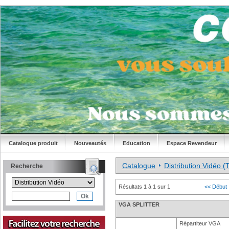
Catalogue produit
Nouveautés
Education
Espace Revendeur
Catalogue
Distribution Vidé
Recherche
Résultats 1 à 1 sur 1
<< Début
VGA SPLITTER
Répartiteur VGA