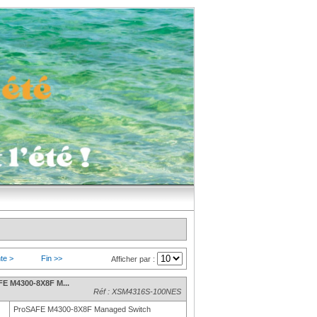
te >
Fin >>
Afficher par :
E M4300-8X8F M...
Réf : XSM4316S-100NES
ProSAFE M4300-8X8F Managed Switch