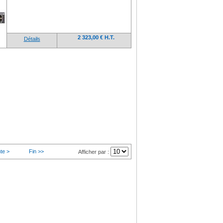
2 323,00 € H.T.
Détails
te >
Fin >>
Afficher par :