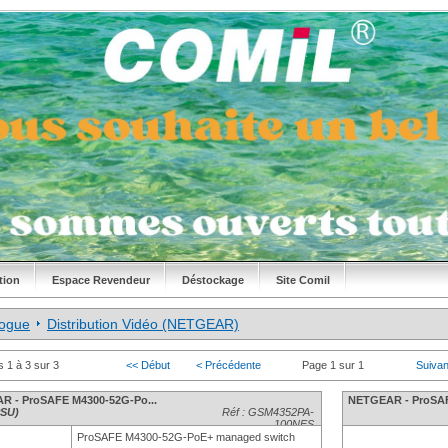
tion
Espace Revendeur
Déstockage
Site Comil
logue
Distribution Vidéo (NETGEAR)
s 1 à 3 sur 3
<< Début
< Précédente
Page 1 sur 1
Suivan
R - ProSAFE M4300-52G-Po...
NETGEAR - ProSAF
PSU)
Réf : GSM4352PA-
100NES
ProSAFE M4300-52G-PoE+ managed switch