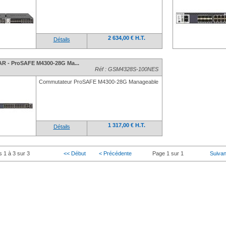
2 634,00 € H.T.
Détails
R - ProSAFE M4300-28G Ma...
Réf : GSM4328S-100NES
Commutateur ProSAFE M4300-28G Manageable
1 317,00 € H.T.
Détails
s 1 à 3 sur 3
<< Début
< Précédente
Page 1 sur 1
Suivan