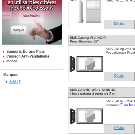
blanc (AVEC VITRE
Détails
SMS Casing Wall NOIR
Pour Moniteur 65"
SMS Casing Wall NO
Supports Écrans Plats
Poycarbonate Front
Caisson Anti-Vandalisme
Indoor
Marques
Détails
SMS (7)
SMS CASING WALL NOIR 43"
( hors gabarit à partir de 3 p...
SMS CASING WALL B
paysage
(Frais hors
Détails