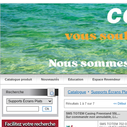
Catalogue produit
Nouveautés
Education
Espace Revendeur
Catalogue
Supports Écrans Pla
Recherche
Résultats 1 à 7 sur 7
<< Début
SMS TOTEM Casing Freestand 55L...
Sur commande non annulable, Li...
SMS TOTEM 702-01