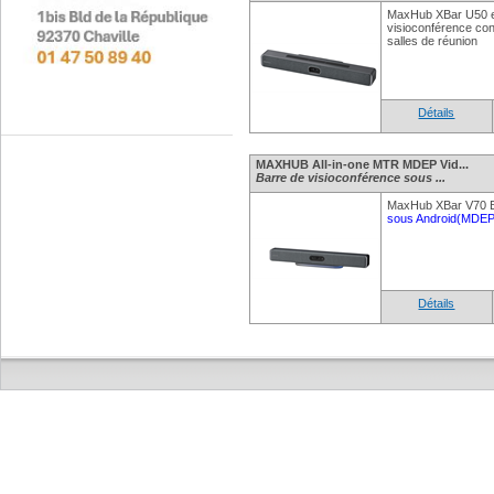
MaxHub XBar U50 e
visioconférence co
salles de réunion
Détails
MAXHUB All-in-one MTR MDEP Vid...
Barre de visioconférence sous ...
MaxHub XBar V70 Ba
sous Android(MDEP
Détails