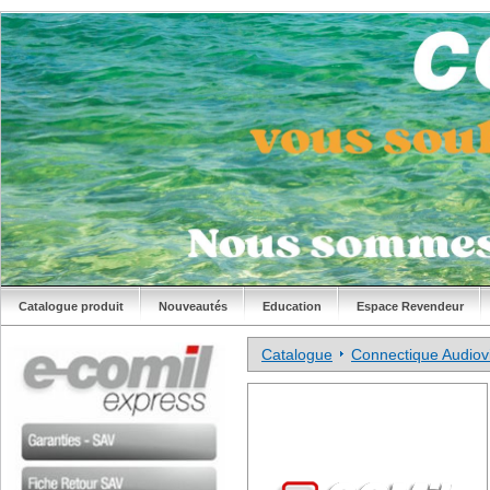
Catalogue produit
Nouveautés
Education
Espace Revendeur
Catalogue
Connectique Audiovi