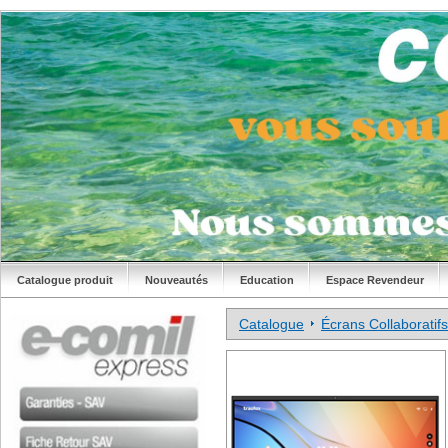
Catalogue produit
Nouveautés
Education
Espace Revendeur
Catalogue
Écrans Collaboratifs