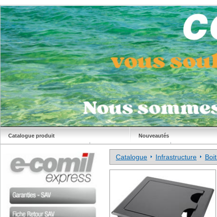
Catalogue produit
Nouveautés
Déstockage
Site Comil
Catalogue
Infrastructure
Boit