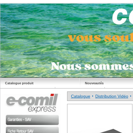
Catalogue produit
Nouveautés
Déstockage
Site Comil
Catalogue
Distribution Vidéo