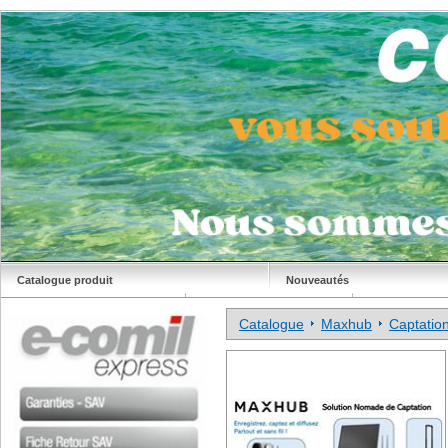
Catalogue produit
Nouveautés
Déstockage
Site Comil
Catalogue
Maxhub
Captati