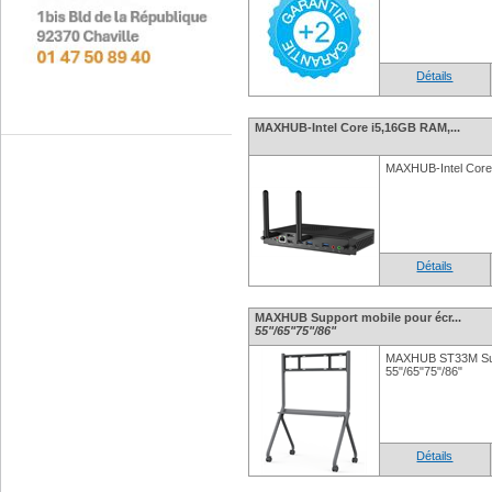
Détails
MAXHUB-Intel Core i5,16GB RAM,...
MAXHUB-Intel Cor
Détails
MAXHUB Support mobile pour écr...
55"/65"75"/86"
MAXHUB ST33M Sup
55"/65"75"/86"
Détails