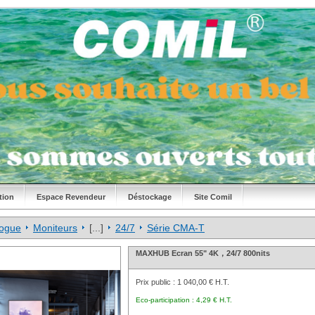
tion
Espace Revendeur
Déstockage
Site Comil
logue
Moniteurs
[...]
24/7
Série CMA-T
MAXHUB Ecran 55" 4K，24/7 800nits
Prix public :
1 040,00 € H.T.
Eco-participation :
4,29 € H.T.