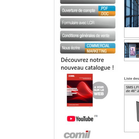
Liste de
SMS LF
de 46" à