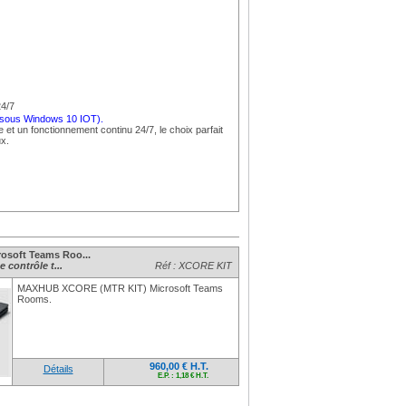
4/7
S sous Windows 10 IOT).
 et un fonctionnement continu 24/7, le choix parfait
x.
://www.idealo.fr/
soft Teams Roo...
 contrôle t...
Réf : XCORE KIT
MAXHUB XCORE (MTR KIT) Microsoft Teams
Rooms.
960,00 € H.T.
Détails
E.P. : 1,18 € H.T.