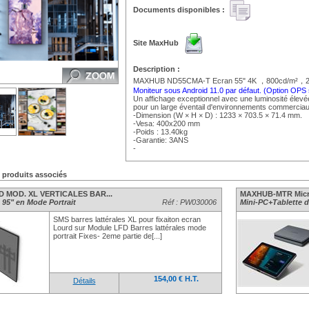
Documents disponibles :
Site MaxHub
Description :
MAXHUB ND55CMA-T Ecran 55" 4K ，800cd/m²，2
Moniteur sous Android 11.0 par défaut. (Option OP
Un affichage exceptionnel avec une luminosité élevée
pour un large éventail d'environnements commerciau
-Dimension (W × H × D) : 1233 × 703.5 × 71.4 mm.
-Vesa: 400x200 mm
-Poids : 13.40kg
-Garantie: 3ANS
-
https://www.qwant.com;https://www.google.com;https
s produits associés
D MOD. XL VERTICALES BAR...
MAXHUB-MTR Micro
 95" en Mode Portrait
Réf : PW030006
Mini-PC+Tablette de
SMS barres lattérales XL pour fixaiton ecran
Lourd sur Module LFD Barres lattérales mode
portrait Fixes- 2eme partie de[...]
154,00 € H.T.
Détails