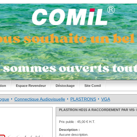
tion
Espace Revendeur
Déstockage
Site Comil
logue
Connectique Audiovisuelle
PLASTRONS
VGA
PLASTRON HD15 A RACCORDEMENT PAR VIS-
Prix public :
45,00 € H.T.
Description :
Aucune description.