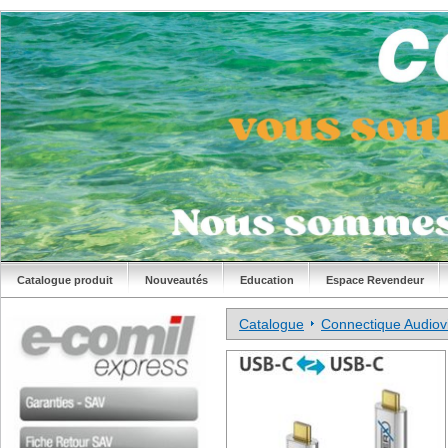
Catalogue produit
Nouveautés
Education
Espace Revendeur
Catalogue
Connectique Audiovi