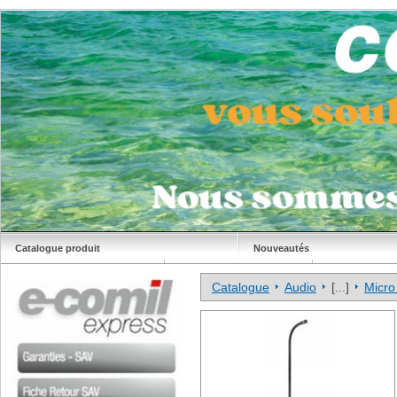
Catalogue produit
Nouveautés
Déstockage
Site Comil
Catalogue
Audio
[...]
Micro