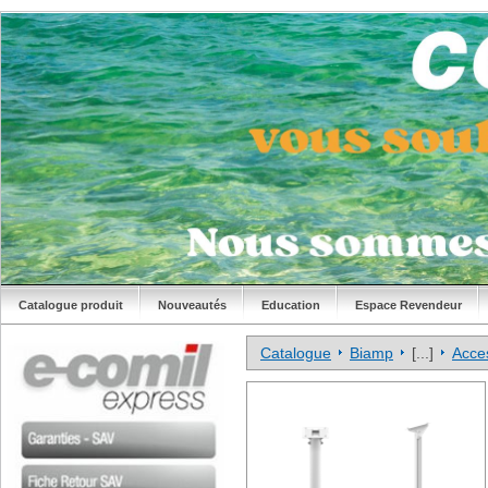
Catalogue produit
Nouveautés
Education
Espace Revendeur
Catalogue
Biamp
[...]
Acce