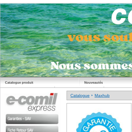
Catalogue produit
Nouveautés
Déstockage
Site Comil
Catalogue
Maxhub