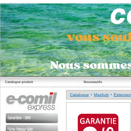
Catalogue produit
Nouveautés
Déstockage
Site Comil
Catalogue
Maxhub
Extensio