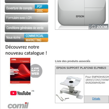
Liste des produits associés
EPSON SUPPORT PLAFOND ELPMB23
Pour EMP83H/822H
18XX/172X/17XXW/
8X/826WH/824H
Détails