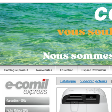
Catalogue produit
Nouveautés
Education
Espace Revendeur
Catalogue
Vidéoprojecteurs