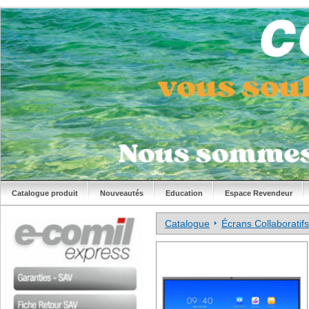
Catalogue produit
Nouveautés
Education
Espace Revendeur
Catalogue
Écrans Collaboratifs