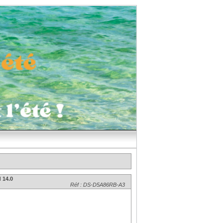
 14.0
Réf : DS-D5A86RB-A3