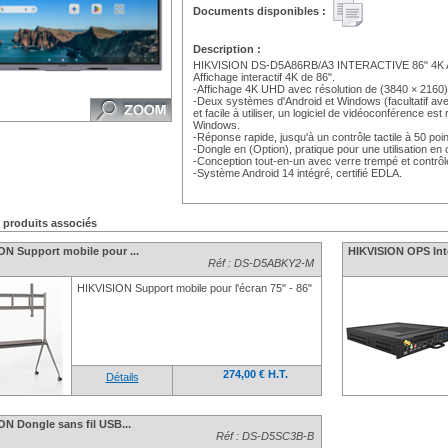
Documents disponibles :
Description :
HIKVISION DS-D5A86RB/A3 INTERACTIVE 86" 4K A
Affichage interactif 4K de 86".
-Affichage 4K UHD avec résolution de (3840 × 2160)
-Deux systèmes d'Android et Windows (facultatif a
et facile à utiliser, un logiciel de vidéoconférence 
Windows.
-Réponse rapide, jusqu'à un contrôle tactile à 50 poin
-Dongle en (Option), pratique pour une utilisation en 
-Conception tout-en-un avec verre trempé et contrôle 
-Système Android 14 intégré, certifié EDLA.
s produits associés
ON Support mobile pour ...
HIKVISION OPS Intel
Réf : DS-D5ABKY2-M
HIKVISION Support mobile pour l'écran 75" - 86"
274,00 € H.T.
Détails
ON Dongle sans fil USB...
Réf : DS-D5SC3B-B