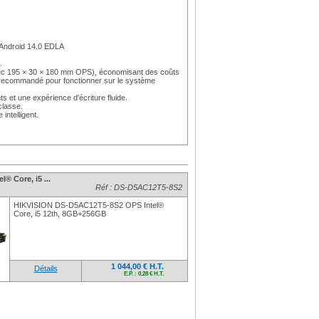
ndroid 14.0 EDLA
.
vec 195 × 30 × 180 mm OPS), économisant des coûts
est recommandé pour fonctionner sur le système
ts et une expérience d'écriture fluide.
classe.
intelligent.
® Core, i5 ...
Réf : DS-D5AC12T5-8S2
HIKVISION DS-D5AC12T5-8S2 OPS Intel®
Core, i5 12th, 8GB+256GB
1 044,00 € H.T.
Détails
E.P. : 0,28 € H.T.