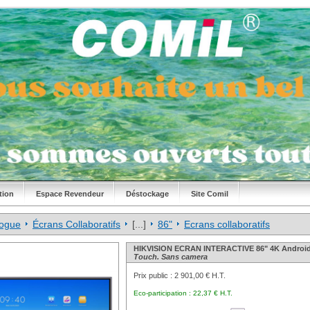
tion
Espace Revendeur
Déstockage
Site Comil
logue
Écrans Collaboratifs
[...]
86"
Ecrans collaboratifs
HIKVISION ECRAN INTERACTIVE 86" 4K Android
Touch. Sans camera
Prix public :
2 901,00 € H.T.
Eco-participation :
22,37 € H.T.