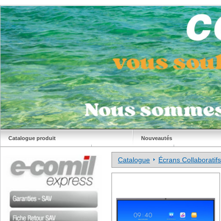
Catalogue produit
Nouveautés
Déstockage
Site Comil
Catalogue
Écrans Collaboratifs