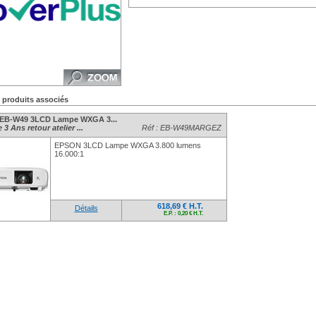
s produits associés
EB-W49 3LCD Lampe WXGA 3...
 3 Ans retour atelier ...
Réf : EB-W49MARGEZ
EPSON 3LCD Lampe WXGA 3.800 lumens
16.000:1
618,69 € H.T.
Détails
E.P. : 0,20 € H.T.