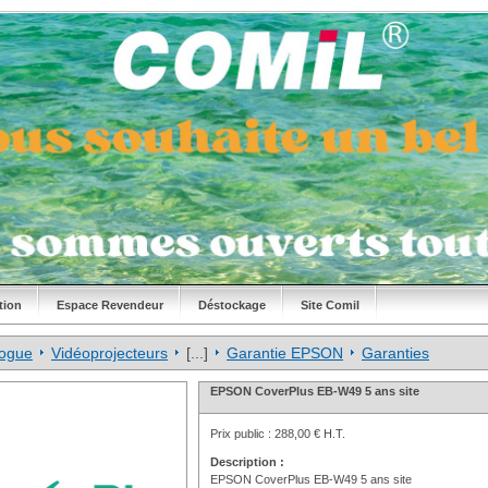
tion
Espace Revendeur
Déstockage
Site Comil
logue
Vidéoprojecteurs
[...]
Garantie EPSON
Garanties
EPSON CoverPlus EB-W49 5 ans site
Prix public :
288,00 € H.T.
Description :
EPSON CoverPlus EB-W49 5 ans site