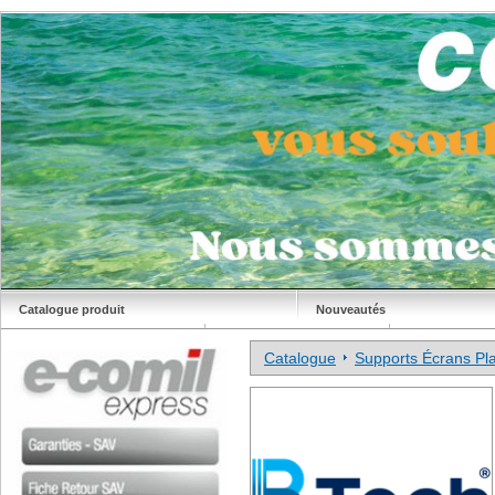
Catalogue produit
Nouveautés
Déstockage
Site Comil
Catalogue
Supports Écrans Pla