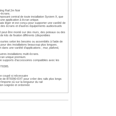
ng Rail 2m Noir
i-écrans.
posant central de toute installation System X, que
 une application à écran unique.
mais léger et est conçu pour supporter une variété de
er des écrans et d'autres équipements audiovisuels
 peut être monté sur des murs, des poteaux ou des
 kits de fixation différents (disponibles
courtes selon les besoins ou assemblés à l'aide de
 pour des installations beaucoup plus longues.
n dans une variété d'applications ; mur, plafond,
tres installations multi-écrans.
écran unique premium.
 de supports d'accessoires compatibles avec les
BT8385.
tre coupé si nécessaire
de de BT8390-EXT pour créer des rails plus longs
n'importe où sur la longueur du rail
tion soignée et ordonnée