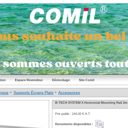
tion
Espace Revendeur
Déstockage
Site Comil
logue
Supports Écrans Plats
Accessoires
B-TECH SYSTEM X Horizontal Mounting Rail 2m 
Prix public :
244,00 € H.T.
Documents disponibles :