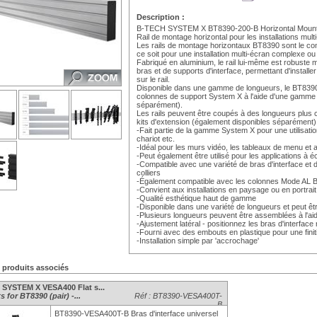
Description :
B-TECH SYSTEM X BT8390-200-B Horizontal Mounti
Rail de montage horizontal pour les installations mult
Les rails de montage horizontaux BT8390 sont le com
ce soit pour une installation multi-écran complexe ou
Fabriqué en aluminium, le rail lui-même est robuste 
bras et de supports d'interface, permettant d'install
sur le rail.
Disponible dans une gamme de longueurs, le BT8390
colonnes de support System X à l'aide d'une gamme de
séparément).
Les rails peuvent être coupés à des longueurs plus 
kits d'extension (également disponibles séparément)
-Fait partie de la gamme System X pour une utilisatio
chariot etc.
-Idéal pour les murs vidéo, les tableaux de menu et au
-Peut également être utilisé pour les applications à 
-Compatible avec une variété de bras d'interface et
colliers
-Également compatible avec les colonnes Mode AL 
-Convient aux installations en paysage ou en portrait
-Qualité esthétique haut de gamme
-Disponible dans une variété de longueurs et peut ê
-Plusieurs longueurs peuvent être assemblées à l'ai
-Ajustement latéral - positionnez les bras d'interface 
-Fourni avec des embouts en plastique pour une fini
-Installation simple par 'accrochage'
s produits associés
SYSTEM X VESA400 Flat s...
ts for BT8390 (pair) -...
Réf : BT8390-VESA400T-
B
BT8390-VESA400T-B Bras d'interface universel