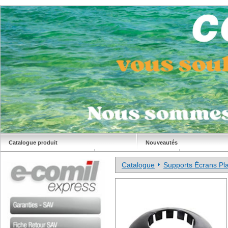
Catalogue produit
Nouveautés
Déstockage
Site Comil
Catalogue
Supports Écrans Pla