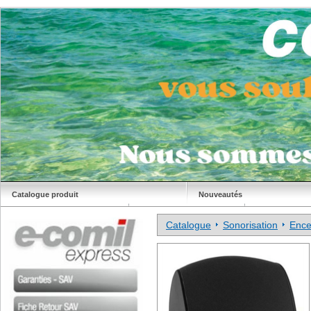
Catalogue produit
Nouveautés
Déstockage
Site Comil
Catalogue
Sonorisation
Ence