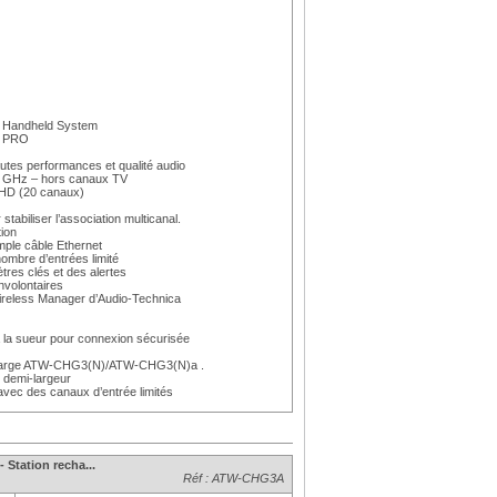
Handheld System
0 PRO
autes performances et qualité audio
4 GHz – hors canaux TV
 HD (20 canaux)
tabiliser l’association multicanal.
tion
mple câble Ethernet
mbre d’entrées limité
res clés et des alertes
involontaires
l Wireless Manager d’Audio-Technica
 à la sueur pour connexion sécurisée
 charge ATW-CHG3(N)/ATW-CHG3(N)a .
1 demi-largeur
 avec des canaux d’entrée limités
Station recha...
Réf : ATW-CHG3A