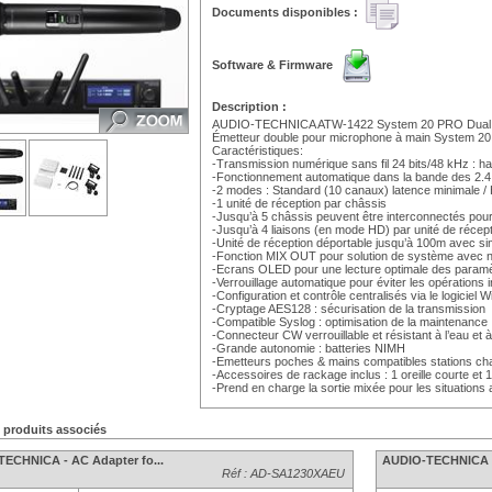
Documents disponibles :
Software & Firmware
Description :
AUDIO-TECHNICA ATW-1422 System 20 PRO Dual 
Émetteur double pour microphone à main System 2
Caractéristiques:
-Transmission numérique sans fil 24 bits/48 kHz : h
-Fonctionnement automatique dans la bande des 2.
-2 modes : Standard (10 canaux) latence minimale /
-1 unité de réception par châssis
-Jusqu’à 5 châssis peuvent être interconnectés pour s
-Jusqu’à 4 liaisons (en mode HD) par unité de récep
-Unité de réception déportable jusqu’à 100m avec si
-Fonction MIX OUT pour solution de système avec no
-Ecrans OLED pour une lecture optimale des paramèt
-Verrouillage automatique pour éviter les opérations 
-Configuration et contrôle centralisés via le logicie
-Cryptage AES128 : sécurisation de la transmission
-Compatible Syslog : optimisation de la maintenance
-Connecteur CW verrouillable et résistant à l’eau et
-Grande autonomie : batteries NIMH
-Emetteurs poches & mains compatibles stations
-Accessoires de rackage inclus : 1 oreille courte et 
-Prend en charge la sortie mixée pour les situations
s produits associés
ECHNICA - AC Adapter fo...
AUDIO-TECHNICA - 
Réf : AD-SA1230XAEU