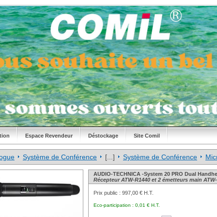
tion
Espace Revendeur
Déstockage
Site Comil
logue
Système de Conférence
[...]
Système de Conférence
Mic
AUDIO-TECHNICA -System 20 PRO Dual Handhe
Récepteur ATW-R1440 et 2 émetteurs main ATW
Prix public :
997,00 € H.T.
Eco-participation :
0,01 € H.T.