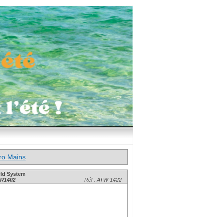
ro Mains
ld System
-R1402
Réf : ATW-1422