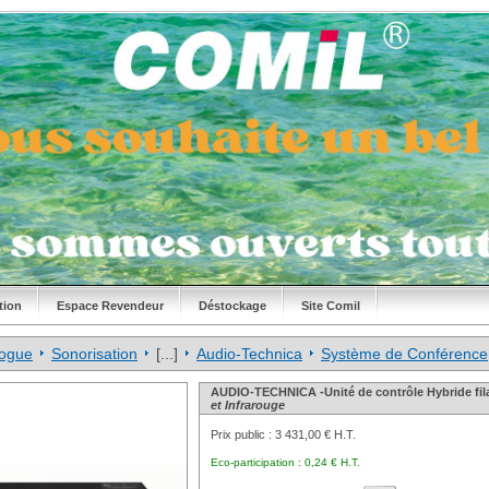
tion
Espace Revendeur
Déstockage
Site Comil
logue
Sonorisation
[...]
Audio-Technica
Système de Conférence
AUDIO-TECHNICA -Unité de contrôle Hybride fila
et Infrarouge
Prix public :
3 431,00 € H.T.
Eco-participation :
0,24 € H.T.