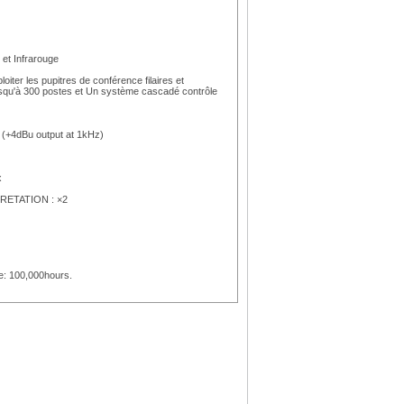
et Infrarouge
iter les pupitres de conférence filaires et
usqu'à 300 postes et Un système cascadé contrôle
 (+4dBu output at 1kHz)
x
PRETATION : ×2
e: 100,000hours.