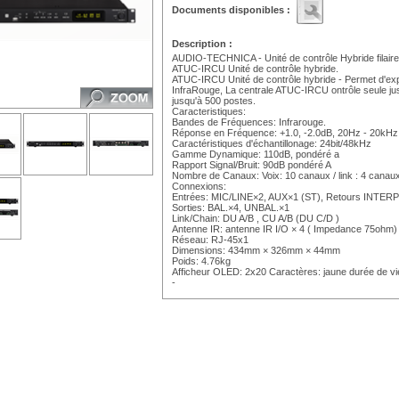
Documents disponibles :
Description :
AUDIO-TECHNICA - Unité de contrôle Hybride filaire 
ATUC-IRCU Unité de contrôle hybride.
ATUC-IRCU Unité de contrôle hybride - Permet d'explo
InfraRouge, La centrale ATUC-IRCU ontrôle seule j
jusqu'à 500 postes.
Caracteristiques:
Bandes de Fréquences: Infrarouge.
Réponse en Fréquence: +1.0, -2.0dB, 20Hz - 20kHz
Caractéristiques d'échantillonage: 24bit/48kHz
Gamme Dynamique: 110dB, pondéré a
Rapport Signal/Bruit: 90dB pondéré A
Nombre de Canaux: Voix: 10 canaux / link : 4 canau
Connexions:
Entrées: MIC/LINE×2, AUX×1 (ST), Retours INTER
Sorties: BAL.×4, UNBAL.×1
Link/Chain: DU A/B , CU A/B (DU C/D )
Antenne IR: antenne IR I/O × 4 ( Impedance 75ohm)
Réseau: RJ-45x1
Dimensions: 434mm × 326mm × 44mm
Poids: 4.76kg
Afficheur OLED: 2x20 Caractères: jaune durée de vi
-
https://www.qwant.com;https://www.google.com