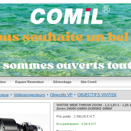
tion
Espace Revendeur
Déstockage
Site Comil
logue
Vidéoprojecteurs
Objectifs VP
OBJECTIFS VIVITEK
VIVITEK WIDE THROW ZOOM - 1,3-1,87:1 - 1,25-
Series D6000-D6800-DU8090Z-D8800
Prix public :
2 390,00 € H.T.
Eco-participation :
0,04 € H.T.