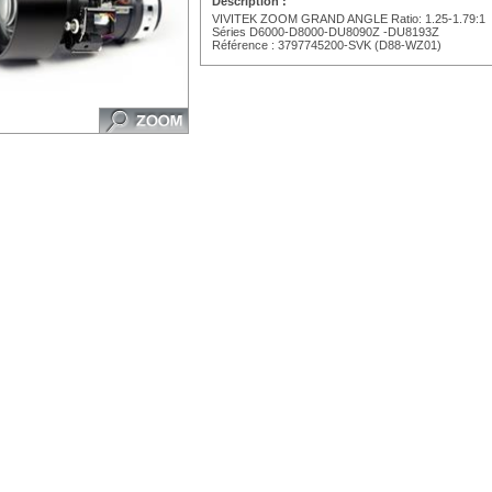
Description :
VIVITEK ZOOM GRAND ANGLE Ratio: 1.25-1.79:1
Séries D6000-D8000-DU8090Z -DU8193Z
Référence : 3797745200-SVK (D88-WZ01)