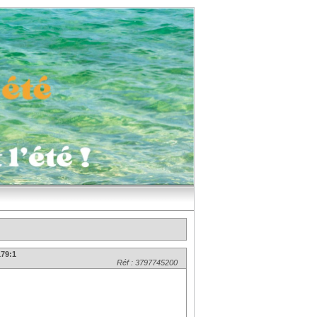
179:1
Réf : 3797745200