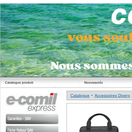
Catalogue produit
Nouveautés
Déstockage
Site Comil
Catalogue
Accessoires Divers