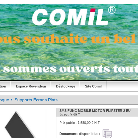
tion
Espace Revendeur
Déstockage
Site Comil
logue
Supports Écrans Plats
SMS FUNC MOBILE MOTOR FLIPSTER 2 EU
Jusqu'à 65 ''
Prix public :
1 580,00 € H.T.
Documents disponibles :