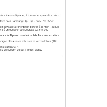
dera à vous déplacer, à tourner et - peut-être mieux
faite pour Samsung Flip, Flip 2 en 55 "et 65" et
on paysage à l'orientation portrait à la main - aucun
orisé en douceur et silencieux garantit que
ssis - le Flipster motorisé mobile Func est excellent
igné et les roues robustes et verrouillables (100
es jusqu'à 65 ''.
se du support au sol. Finition: blanc.