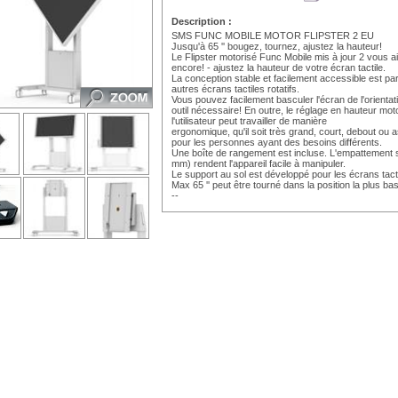
Description :
SMS FUNC MOBILE MOTOR FLIPSTER 2 EU
Jusqu'à 65 '' bougez, tournez, ajustez la hauteur!
Le Flipster motorisé Func Mobile mis à jour 2 vous ai
encore! - ajustez la hauteur de votre écran tactile.
La conception stable et facilement accessible est par
autres écrans tactiles rotatifs.
Vous pouvez facilement basculer l'écran de l'orientati
outil nécessaire! En outre, le réglage en hauteur mot
l'utilisateur peut travailler de manière
ergonomique, qu'il soit très grand, court, debout ou a
pour les personnes ayant des besoins différents.
Une boîte de rangement est incluse. L'empattement so
mm) rendent l'appareil facile à manipuler.
Le support au sol est développé pour les écrans tactil
Max 65 '' peut être tourné dans la position la plus bas
--
https://www.qwant.com;https://www.google.com