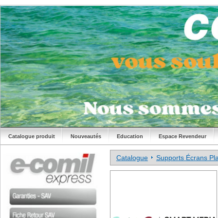
Catalogue produit
Nouveautés
Education
Espace Revendeur
Catalogue
Supports Écrans Pla