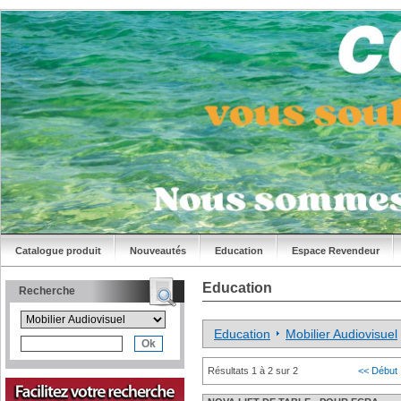
Catalogue produit
Nouveautés
Education
Espace Revendeur
Education
Recherche
Education
Mobilier Audiovisuel
Résultats 1 à 2 sur 2
<< Début